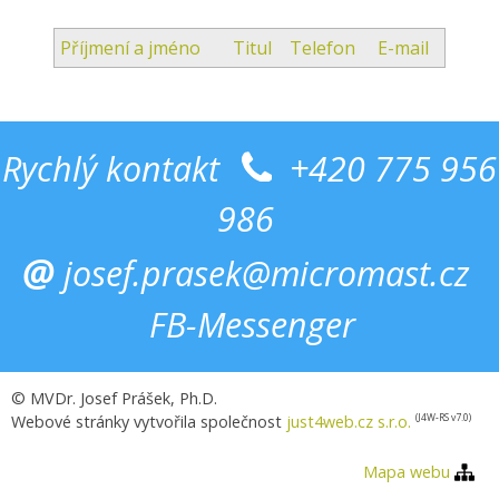
Příjmení a jméno
Titul
Telefon
E-mail
Rychlý kontakt
+420 775 956
986
@
josef.prasek@micromast.cz
FB-Messenger
© MVDr. Josef Prášek, Ph.D.
Webové stránky vytvořila společnost
just4web.cz s.r.o.
(J4W-RS v7.0)
Mapa webu